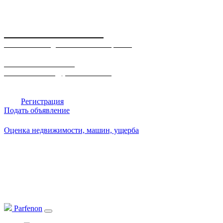
"ПАРФЕНОН"
Агентство недвижимости и оценки.
Тел.: 8 911 865 14 76
E-mail: contact@parfenon39.ru
Вход
Регистрация
Подать объявление
Оценка недвижимости, машин, ущерба
Parfenon