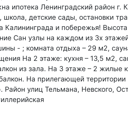
на ипотека Ленинградский район г. 
 школа, детские сады, остановки тра
а Калининграда и побережья! Высота
ние Сан узлы на каждом из 3х этаже
ины - ; комната отдыха – 29 м2, сауна
ения На 2 этаже: кухня – 13,5 м2, с
кон из зала. На 3 этаже – 2 жилые к
 балкон. На прилегающей территории
. Район улиц Тельмана, Невского, Ост
тиллерийская