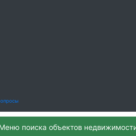
.ru
жимости, машин, ущерба
вопросы
Меню поиска объектов недвижимост