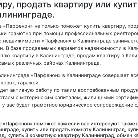
иру, продать квартиру или купит
алининграде.
 «Парфенон» не только поможет купить квартиру, прод
ски грамотно при помощи профессиональных риелторов
во недвижимости «Парфенон» в Калининграде занимает
и. В базе продаваемых вариантов недвижимости в Кал
плю квартиру в Калининграде, продам квартиру в Кали
 самых различных районах Калининграда.
алининграде «Парфенон» в Калининграде совершает все
ковок, гаражей.
дет активную работу по таким востребованным продук
отаем с материнским капиталом, жилищными сертифика
 у вас будет грамотное юридическое сопровождение 
 «Парфенон» поможет вам если вас интересуют такие 
нграде, купить или продать комнату Калининград, куп
д, купить 3 комнатную квартиру Калининград, обмен кв