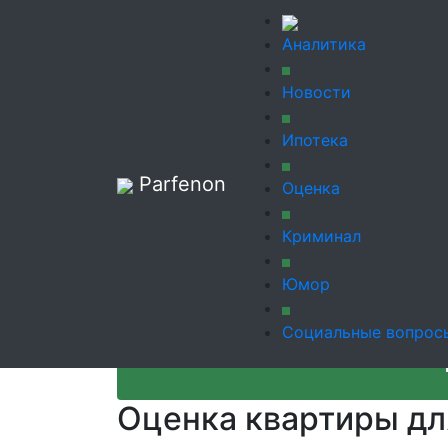
Аналитика
"ПАРФЕНОН"
Новости
Агентство недвижимости и оценки.
Тел.: 8 911 865 14 76
Ипотека
E-mail: contact@parfenon39
Parfenon
Оценка
Вход
Регистрация
Криминал
Подать объявление
Оценка недви
Юмор
Социальные вопрос
Оценка квартиры дл