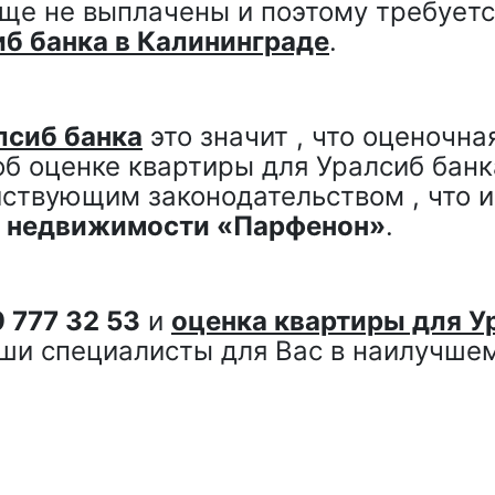
еще не выплачены и поэтому требует
иб банка в Калининграде
.
лсиб банка
это значит , что оценочн
об оценке квартиры для Уралсиб банк
йствующим законодательством , что 
и недвижимости «Парфенон»
.
 777 32 53
и
оценка квартиры для У
ши специалисты для Вас в наилучшем