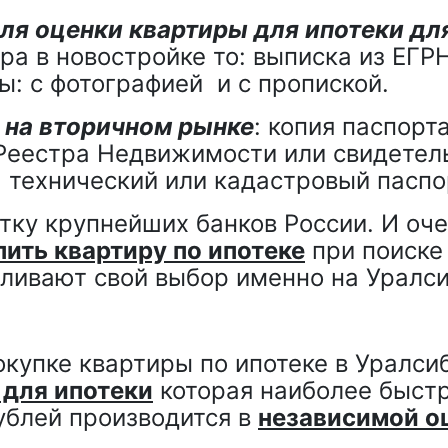
ля оценки квартиры для ипотеки для
ира в новостройке то: выписка из ЕГР
ы: с фотографией
и с пропиской.
 на вторичном рынке
: копия паспорт
Реестра Недвижимости или свидетель
, технический или кадастровый паспо
ятку крупнейших банков России. И оче
пить квартиру по ипотеке
при поиске
вливают свой выбор именно на Уралси
упке квартиры по ипотеке в Уралсиб
 для ипотеки
которая наиболее быстро
ублей производится в
независимой о